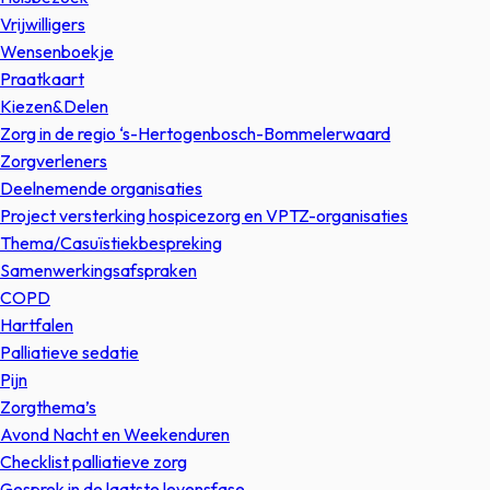
Vrijwilligers
Wensenboekje
Praatkaart
Kiezen&Delen
Zorg in de regio ‘s-Hertogenbosch-Bommelerwaard
Zorgverleners
Deelnemende organisaties
Project versterking hospicezorg en VPTZ-organisaties
Thema/Casuïstiekbespreking
Samenwerkingsafspraken
COPD
Hartfalen
Palliatieve sedatie
Pijn
Zorgthema’s
Avond Nacht en Weekenduren
Checklist palliatieve zorg
Gesprek in de laatste levensfase