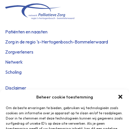
Patiënten en naasten
Zorg in de regio ‘s-Hertogenbosch-Bommelerwaard
Zorgverleners
Netwerk
Scholing
Disclaimer
Beheer cookie toestemming
Cookieverklaring
Privacy Policy
Om de beste ervaringen te bieden, gebruiken wij technologieën zoals
cookies om informatie over je apparaat op te slaan en/of te raadplegen.
Beveiligingskwetsbaarheid melden
Door in te stemmen met deze technologieën kunnen wij gegevens zoals
surfgedrag of unieke ID's op deze site verwerken. Als je geen
toestemming geeft of uw toestemming intrekt, kan dit een nadelige