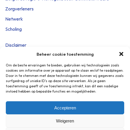
Zorgverleners
Netwerk
Scholing
Disclaimer
Beheer cookie toestemming
Cookieverklaring
Privacy Policy
Om de beste ervaringen te bieden, gebruiken wij technologieën zoals
cookies om informatie over je apparaat op te slaan en/of te raadplegen.
Beveiligingskwetsbaarheid melden
Door in te stemmen met deze technologieën kunnen wij gegevens zoals
surfgedrag of unieke ID's op deze site verwerken. Als je geen
toestemming geeft of uw toestemming intrekt, kan dit een nadelige
Heeft u vragen? Stuur een mail naar:
invloed hebben op bepaalde functies en mogelijkheden.
info@netwerkpalliatievezorg.info
U ontvangt een reactie binnen 2 werkdagen.
Accepteren
Weigeren