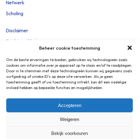
Netwerk
Scholing
Disclaimer
Cookieverklaring
Beheer cookie toestemming
Privacy Policy
Om de beste ervaringen te bieden, gebruiken wij technologieën zoals
Beveiligingskwetsbaarheid melden
cookies om informatie over je apparaat op te slaan en/of te raadplegen.
Door in te stemmen met deze technologieën kunnen wij gegevens zoals
surfgedrag of unieke ID's op deze site verwerken. Als je geen
Heeft u vragen? Stuur een mail naar:
toestemming geeft of uw toestemming intrekt, kan dit een nadelige
info@netwerkpalliatievezorg.info
invloed hebben op bepaalde functies en mogelijkheden.
U ontvangt een reactie binnen 2 werkdagen.
Accepteren
Weigeren
Bekijk voorkeuren