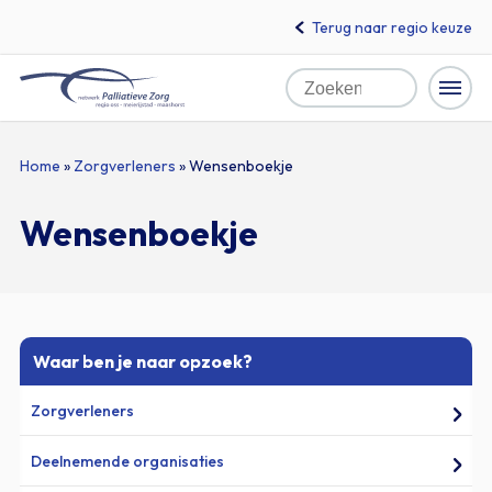
Terug naar regio keuze
Home
Zoeken
Naar
Home
»
Zorgverleners
»
Wensenboekje
hoofdinhoud
Wensenboekje
Waar ben je naar opzoek?
Zorgverleners
Deelnemende organisaties