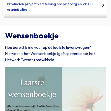
Producten project Versterking hospicezorg en VPTZ-
organisaties
Thema/Casuïstiekbespreking
Samenwerkingsafspraken
Wensenboekje
Zorgthema’s
Hoe bereid ik me voor op de laatste levensvragen?
Hiervoor is het Wensenboekje (geïnspireerd door het
Wensenboekje
Netwerk Twente) ontwikkeld.
Protocollen en richtlijnen
Praatkaart
Palliaweb