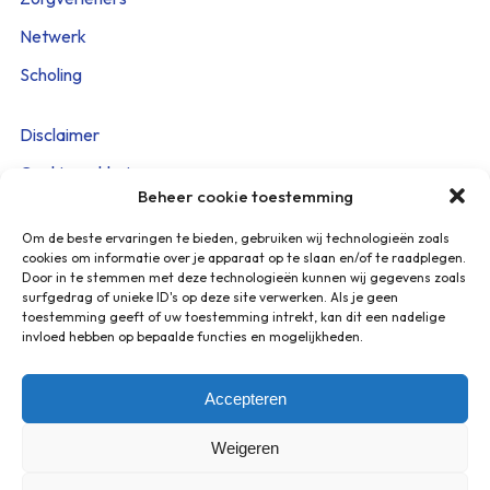
Netwerk
Scholing
Disclaimer
Cookieverklaring
Beheer cookie toestemming
Privacy Policy
Om de beste ervaringen te bieden, gebruiken wij technologieën zoals
Beveiligingskwetsbaarheid melden
cookies om informatie over je apparaat op te slaan en/of te raadplegen.
Door in te stemmen met deze technologieën kunnen wij gegevens zoals
surfgedrag of unieke ID's op deze site verwerken. Als je geen
Heeft u vragen? Stuur een mail naar:
toestemming geeft of uw toestemming intrekt, kan dit een nadelige
info@netwerkpalliatievezorg.info
invloed hebben op bepaalde functies en mogelijkheden.
U ontvangt een reactie binnen 2 werkdagen.
Accepteren
Weigeren