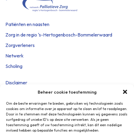
Patiënten en naasten
Zorg in de regio ‘s-Hertogenbosch-Bommelerwaard
Zorgverleners
Netwerk
Scholing
Disclaimer
Beheer cookie toestemming
Cookieverklaring
Privacy Policy
Om de beste ervaringen te bieden, gebruiken wij technologieën zoals
cookies om informatie over je apparaat op te slaan en/of te raadplegen.
Beveiligingskwetsbaarheid melden
Door in te stemmen met deze technologieën kunnen wij gegevens zoals
surfgedrag of unieke ID's op deze site verwerken. Als je geen
toestemming geeft of uw toestemming intrekt, kan dit een nadelige
Heeft u vragen? Stuur een mail naar:
invloed hebben op bepaalde functies en mogelijkheden.