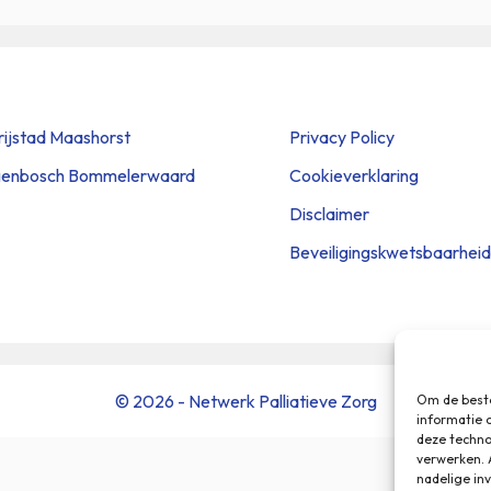
rijstad Maashorst
Privacy Policy
genbosch Bommelerwaard
Cookieverklaring
Disclaimer
Beveiligingskwetsbaarhei
© 2026 - Netwerk Palliatieve Zorg
Om de beste
informatie 
deze techno
verwerken. 
nadelige in