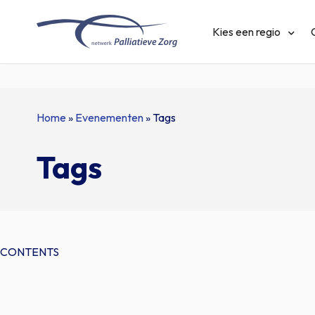
Home
Kies een regio
Naar
Home
»
Evenementen
»
Tags
hoofdinhoud
Tags
CONTENTS