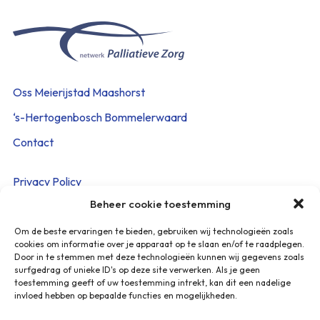
Oss Meierijstad Maashorst
‘s-Hertogenbosch Bommelerwaard
Contact
Privacy Policy
Beheer cookie toestemming
Cookieverklaring
Disclaimer
Om de beste ervaringen te bieden, gebruiken wij technologieën zoals
cookies om informatie over je apparaat op te slaan en/of te raadplegen.
Beveiligingskwetsbaarheid melden
Door in te stemmen met deze technologieën kunnen wij gegevens zoals
surfgedrag of unieke ID's op deze site verwerken. Als je geen
toestemming geeft of uw toestemming intrekt, kan dit een nadelige
Heeft u vragen? Stuur een mail naar:
invloed hebben op bepaalde functies en mogelijkheden.
info@netwerkpalliatievezorg.info